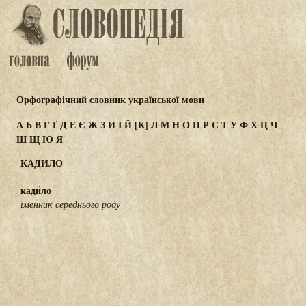
Орфографічний словник української мови
А
Б
В
Г
Ґ
Д
Е
Є
Ж
З
И
І
Й
[К]
Л
М
Н
О
П
Р
С
Т
У
Ф
Х
Ц
Ч
Ш
Щ
Ю
Я
КАДИЛО
кади́ло
іменник середнього роду