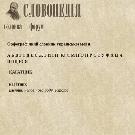
Орфографічний словник української мови
А
Б
В
Г
Ґ
Д
Е
Є
Ж
З
И
І
Й
[К]
Л
М
Н
О
П
Р
С
Т
У
Ф
Х
Ц
Ч
Ш
Щ
Ю
Я
КАГАТНИК
кага́тник
іменник чоловічого роду, істота