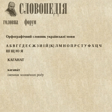
Орфографічний словник української мови
А
Б
В
Г
Ґ
Д
Е
Є
Ж
З
И
І
Й
[К]
Л
М
Н
О
П
Р
С
Т
У
Ф
Х
Ц
Ч
Ш
Щ
Ю
Я
КАГАНАТ
кагана́т
іменник чоловічого роду