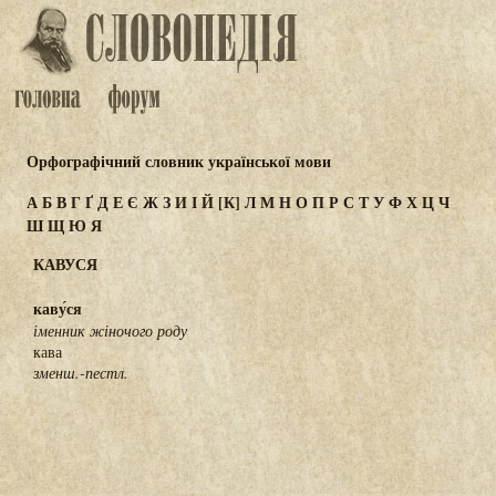
Орфографічний словник української мови
А
Б
В
Г
Ґ
Д
Е
Є
Ж
З
И
І
Й
[К]
Л
М
Н
О
П
Р
С
Т
У
Ф
Х
Ц
Ч
Ш
Щ
Ю
Я
КАВУСЯ
каву́ся
іменник жіночого роду
кава
зменш.-пестл.