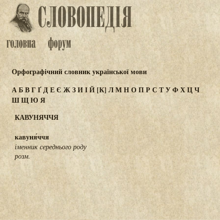
Орфографічний словник української мови
А
Б
В
Г
Ґ
Д
Е
Є
Ж
З
И
І
Й
[К]
Л
М
Н
О
П
Р
С
Т
У
Ф
Х
Ц
Ч
Ш
Щ
Ю
Я
КАВУНЯЧЧЯ
кавуня́ччя
іменник середнього роду
розм.