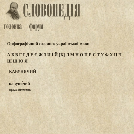
Орфографічний словник української мови
А
Б
В
Г
Ґ
Д
Е
Є
Ж
З
И
І
Й
[К]
Л
М
Н
О
П
Р
С
Т
У
Ф
Х
Ц
Ч
Ш
Щ
Ю
Я
КАВУНЯЧИЙ
кавуня́чий
прикметник