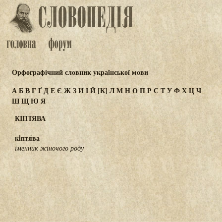
Орфографічний словник української мови
А
Б
В
Г
Ґ
Д
Е
Є
Ж
З
И
І
Й
[К]
Л
М
Н
О
П
Р
С
Т
У
Ф
Х
Ц
Ч
Ш
Щ
Ю
Я
КІПТЯВА
кі́птя́ва
іменник жіночого роду