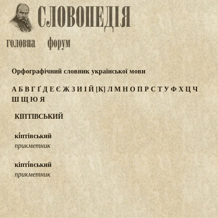
Орфографічний словник української мови
А
Б
В
Г
Ґ
Д
Е
Є
Ж
З
И
І
Й
[К]
Л
М
Н
О
П
Р
С
Т
У
Ф
Х
Ц
Ч
Ш
Щ
Ю
Я
КІПТІВСЬКИЙ
кі́птівський
прикметник
кіпті́вський
прикметник