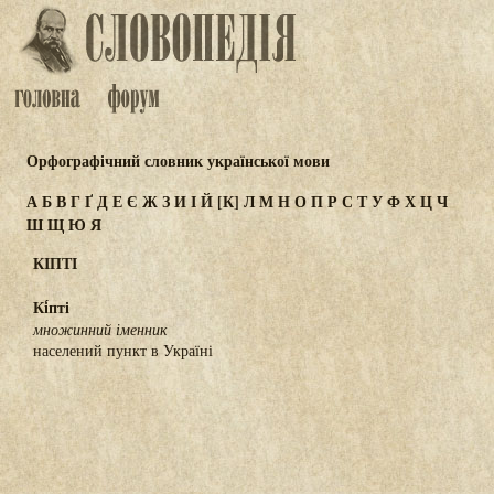
Орфографічний словник української мови
А
Б
В
Г
Ґ
Д
Е
Є
Ж
З
И
І
Й
[К]
Л
М
Н
О
П
Р
С
Т
У
Ф
Х
Ц
Ч
Ш
Щ
Ю
Я
КІПТІ
Кі́пті
множинний іменник
населений пункт в Україні