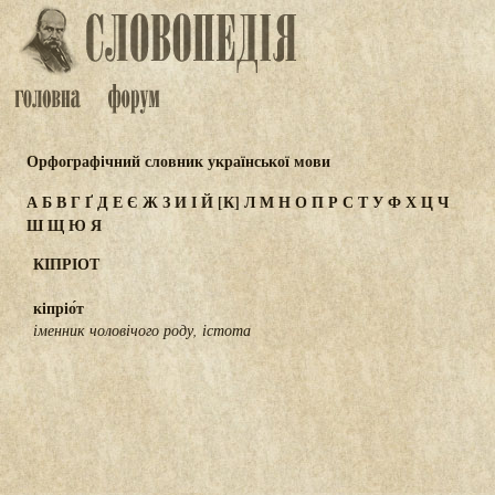
Орфографічний словник української мови
А
Б
В
Г
Ґ
Д
Е
Є
Ж
З
И
І
Й
[К]
Л
М
Н
О
П
Р
С
Т
У
Ф
Х
Ц
Ч
Ш
Щ
Ю
Я
КІПРІОТ
кіпріо́т
іменник чоловічого роду, істота