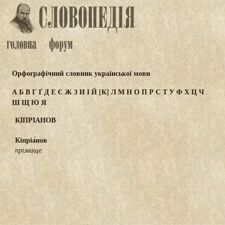
Орфографічний словник української мови
А
Б
В
Г
Ґ
Д
Е
Є
Ж
З
И
І
Й
[К]
Л
М
Н
О
П
Р
С
Т
У
Ф
Х
Ц
Ч
Ш
Щ
Ю
Я
КІПРІАНОВ
Кіпріа́нов
прізвище