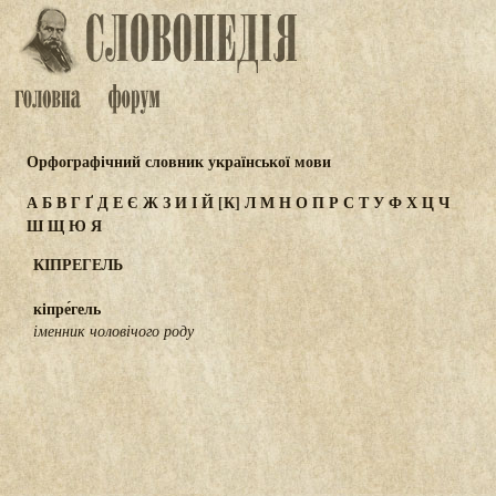
Орфографічний словник української мови
А
Б
В
Г
Ґ
Д
Е
Є
Ж
З
И
І
Й
[К]
Л
М
Н
О
П
Р
С
Т
У
Ф
Х
Ц
Ч
Ш
Щ
Ю
Я
КІПРЕГЕЛЬ
кіпре́гель
іменник чоловічого роду