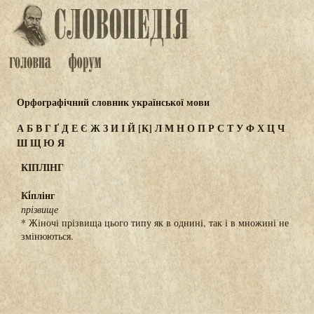
Орфографічний словник української мови
А
Б
В
Г
Ґ
Д
Е
Є
Ж
З
И
І
Й
[К]
Л
М
Н
О
П
Р
С
Т
У
Ф
Х
Ц
Ч
Ш
Щ
Ю
Я
КІПЛІНГ
Кі́плінг
прізвище
* Жіночі прізвища цього типу як в однині, так і в множині не
змінюються.