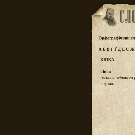
Орфографічний сл
А
Б
В
Г
Ґ
Д
Е
Є
КІПКА
кі́пка
іменник жіночого 
від: копа́