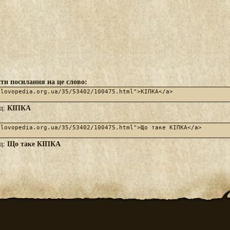
ти посилання на це слово:
КІПКА
яд:
Що таке КІПКА
яд: