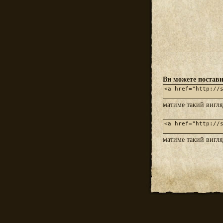
Ви можете постави
матиме такий вигл
матиме такий вигл