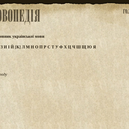
овник української мови
Ж
З
И
І
Й
[К]
Л
М
Н
О
П
Р
С
Т
У
Ф
Х
Ц
Ч
Ш
Щ
Ю
Я
роду