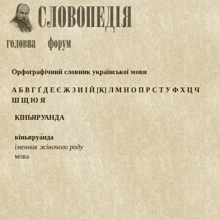
Орфографічний словник української мови
А
Б
В
Г
Ґ
Д
Е
Є
Ж
З
И
І
Й
[К]
Л
М
Н
О
П
Р
С
Т
У
Ф
Х
Ц
Ч
Ш
Щ
Ю
Я
КІНЬЯРУАНДА
кіньяруа́нда
іменник жіночого роду
мова