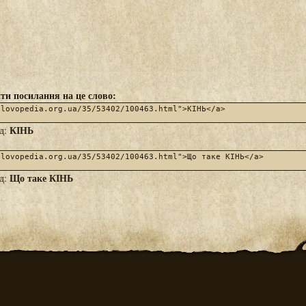
ти посилання на це слово:
КІНЬ
яд:
Що таке КІНЬ
яд: