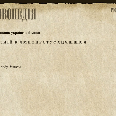
овник української мови
Ж
З
И
І
Й
[К]
Л
М
Н
О
П
Р
С
Т
У
Ф
Х
Ц
Ч
Ш
Щ
Ю
Я
 роду, істота