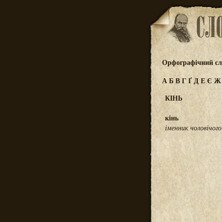
Орфографічний сл
А
Б
В
Г
Ґ
Д
Е
Є
КІНЬ
кінь
іменник чоловічого