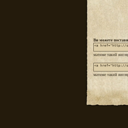
Ви можете постави
матиме такий вигл
матиме такий вигл