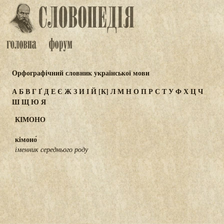
Орфографічний словник української мови
А
Б
В
Г
Ґ
Д
Е
Є
Ж
З
И
І
Й
[К]
Л
М
Н
О
П
Р
С
Т
У
Ф
Х
Ц
Ч
Ш
Щ
Ю
Я
КІМОНО
кімоно́
іменник середнього роду