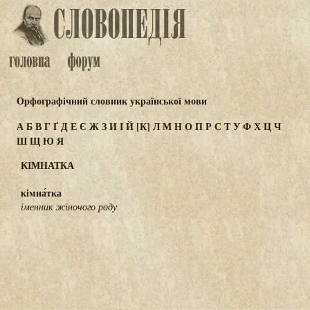
Орфографічний словник української мови
А
Б
В
Г
Ґ
Д
Е
Є
Ж
З
И
І
Й
[К]
Л
М
Н
О
П
Р
С
Т
У
Ф
Х
Ц
Ч
Ш
Щ
Ю
Я
КІМНАТКА
кімна́тка
іменник жіночого роду