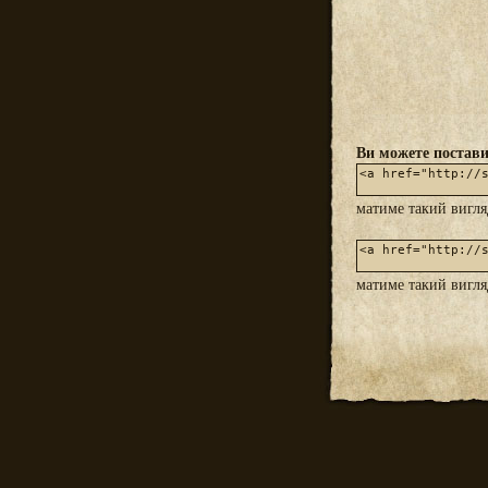
Ви можете постави
матиме такий вигл
матиме такий вигл