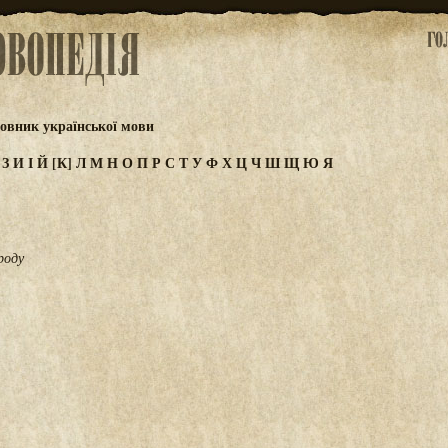
овник української мови
Ж
З
И
І
Й
[К]
Л
М
Н
О
П
Р
С
Т
У
Ф
Х
Ц
Ч
Ш
Щ
Ю
Я
роду