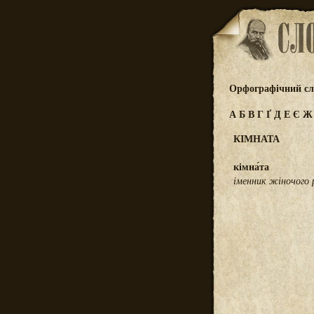
Орфографічний сл
А
Б
В
Г
Ґ
Д
Е
Є
КІМНАТА
кімна́та
іменник жіночого 