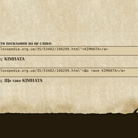
ти посилання на це слово:
КІМНАТА
яд:
Що таке КІМНАТА
яд: