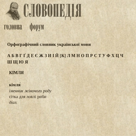
Орфографічний словник української мови
А
Б
В
Г
Ґ
Д
Е
Є
Ж
З
И
І
Й
[К]
Л
М
Н
О
П
Р
С
Т
У
Ф
Х
Ц
Ч
Ш
Щ
Ю
Я
КІМЛЯ
кімля́
іменник жіночого роду
сітка для ловлі риби
діал.