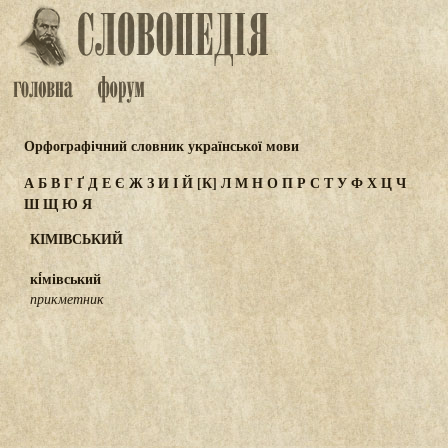
Орфографічний словник української мови
А
Б
В
Г
Ґ
Д
Е
Є
Ж
З
И
І
Й
[К]
Л
М
Н
О
П
Р
С
Т
У
Ф
Х
Ц
Ч
Ш
Щ
Ю
Я
КІМІВСЬКИЙ
кі́мівський
прикметник