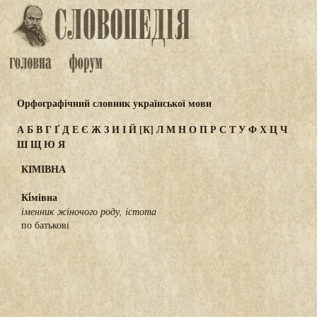
Орфографічний словник української мови
А
Б
В
Г
Ґ
Д
Е
Є
Ж
З
И
І
Й
[К]
Л
М
Н
О
П
Р
С
Т
У
Ф
Х
Ц
Ч
Ш
Щ
Ю
Я
КІМІВНА
Кі́мівна
іменник жіночого роду, істота
по батькові