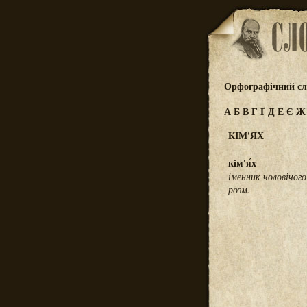
Орфографічний сл
А
Б
В
Г
Ґ
Д
Е
Є
КІМ'ЯХ
кім'я́х
іменник чоловічого
розм.