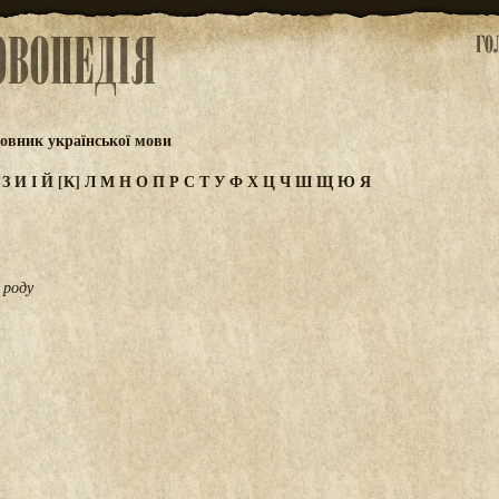
овник української мови
Ж
З
И
І
Й
[К]
Л
М
Н
О
П
Р
С
Т
У
Ф
Х
Ц
Ч
Ш
Щ
Ю
Я
 роду