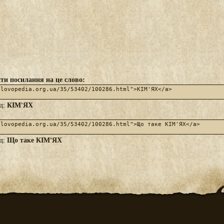
ти посилання на це слово:
КІМ'ЯХ
яд:
Що таке КІМ'ЯХ
яд: