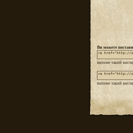
Ви можете постави
матиме такий вигл
матиме такий вигл