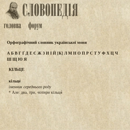
Орфографічний словник української мови
А
Б
В
Г
Ґ
Д
Е
Є
Ж
З
И
І
Й
[К]
Л
М
Н
О
П
Р
С
Т
У
Ф
Х
Ц
Ч
Ш
Щ
Ю
Я
КІЛЬЦЕ
кільце́
іменник середнього роду
* Але: два, три, чотири кільця́