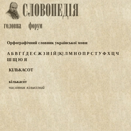
Орфографічний словник української мови
А
Б
В
Г
Ґ
Д
Е
Є
Ж
З
И
І
Й
[К]
Л
М
Н
О
П
Р
С
Т
У
Ф
Х
Ц
Ч
Ш
Щ
Ю
Я
КІЛЬКАСОТ
кількасо́т
числівник кількісний