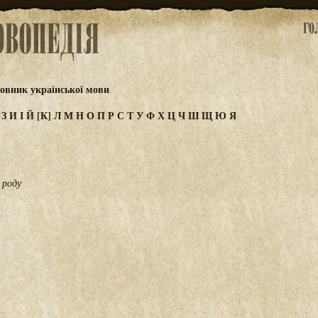
овник української мови
Ж
З
И
І
Й
[К]
Л
М
Н
О
П
Р
С
Т
У
Ф
Х
Ц
Ч
Ш
Щ
Ю
Я
 роду