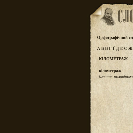
Орфографічний сл
А
Б
В
Г
Ґ
Д
Е
Є
КІЛОМЕТРАЖ
кілометра́ж
іменник чоловічого