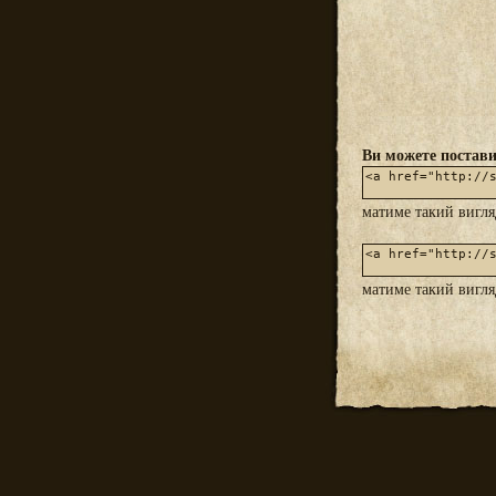
Ви можете постави
матиме такий вигл
матиме такий вигл