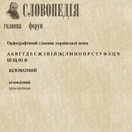
Орфографічний словник української мови
А
Б
В
Г
Ґ
Д
Е
Є
Ж
З
И
І
Й
[К]
Л
М
Н
О
П
Р
С
Т
У
Ф
Х
Ц
Ч
Ш
Щ
Ю
Я
КІЛОВАТНИЙ
кілова́тний
прикметник