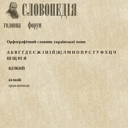
Орфографічний словник української мови
А
Б
В
Г
Ґ
Д
Е
Є
Ж
З
И
І
Й
[К]
Л
М
Н
О
П
Р
С
Т
У
Ф
Х
Ц
Ч
Ш
Щ
Ю
Я
КІЛКИЙ
кілки́й
прикметник