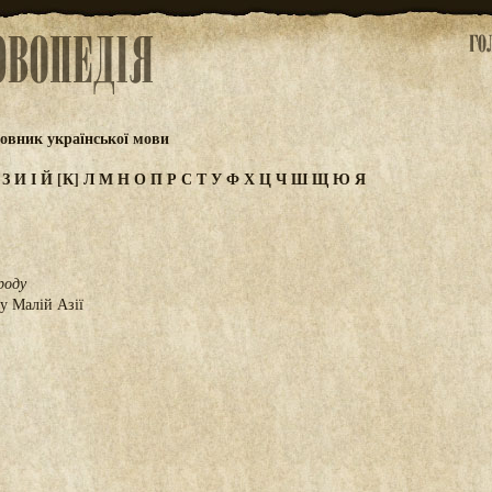
овник української мови
Ж
З
И
І
Й
[К]
Л
М
Н
О
П
Р
С
Т
У
Ф
Х
Ц
Ч
Ш
Щ
Ю
Я
роду
у Малій Азії