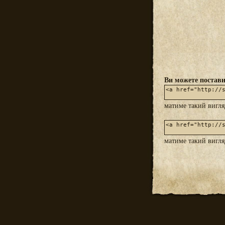
Ви можете постави
матиме такий вигл
матиме такий вигл