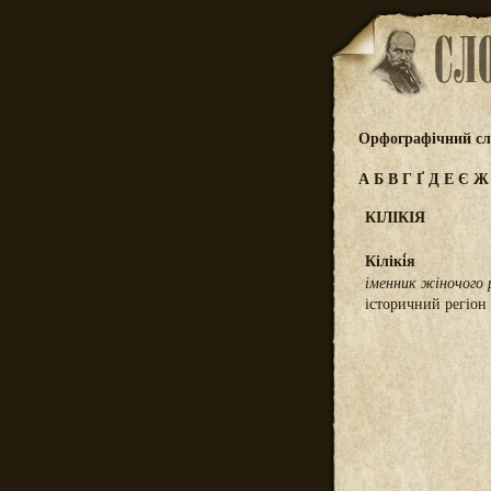
Орфографічний сл
А
Б
В
Г
Ґ
Д
Е
Є
КІЛІКІЯ
Кілікі́я
іменник жіночого 
історичний регіон 