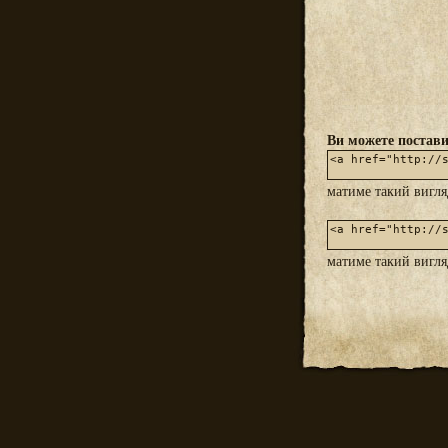
Ви можете постави
матиме такий вигл
матиме такий вигл