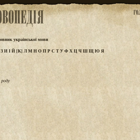
овник української мови
Ж
З
И
І
Й
[К]
Л
М
Н
О
П
Р
С
Т
У
Ф
Х
Ц
Ч
Ш
Щ
Ю
Я
 роду