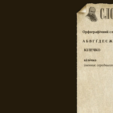
Орфографічний сл
А
Б
В
Г
Ґ
Д
Е
Є
КІЛЕЧКО
кіле́чко
іменник середнього