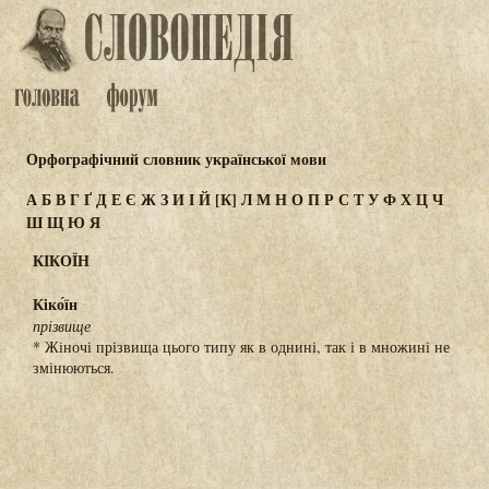
Орфографічний словник української мови
А
Б
В
Г
Ґ
Д
Е
Є
Ж
З
И
І
Й
[К]
Л
М
Н
О
П
Р
С
Т
У
Ф
Х
Ц
Ч
Ш
Щ
Ю
Я
КІКОЇН
Кіко́їн
прізвище
* Жіночі прізвища цього типу як в однині, так і в множині не
змінюються.