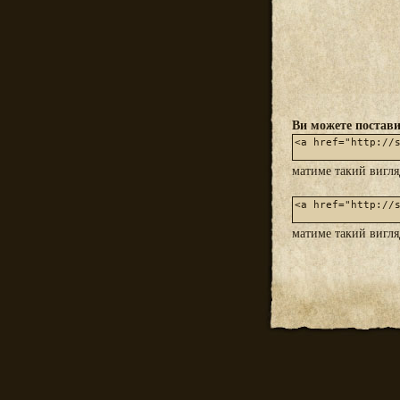
Ви можете постави
матиме такий вигл
матиме такий вигл