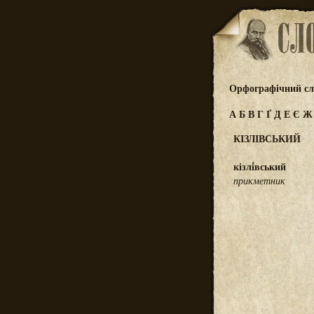
Орфографічний сл
А
Б
В
Г
Ґ
Д
Е
Є
КІЗЛІВСЬКИЙ
кізлі́вський
прикметник