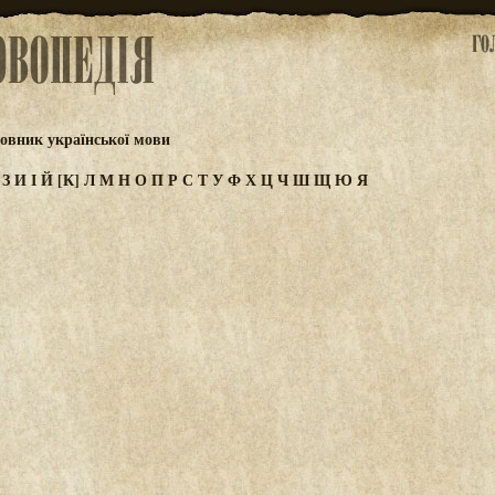
овник української мови
Ж
З
И
І
Й
[К]
Л
М
Н
О
П
Р
С
Т
У
Ф
Х
Ц
Ч
Ш
Щ
Ю
Я