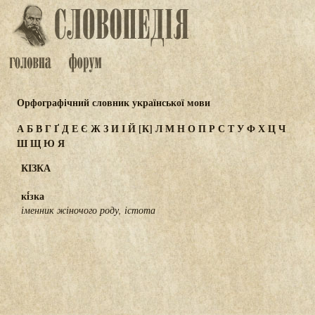
Орфографічний словник української мови
А
Б
В
Г
Ґ
Д
Е
Є
Ж
З
И
І
Й
[К]
Л
М
Н
О
П
Р
С
Т
У
Ф
Х
Ц
Ч
Ш
Щ
Ю
Я
КІЗКА
кі́зка
іменник жіночого роду, істота