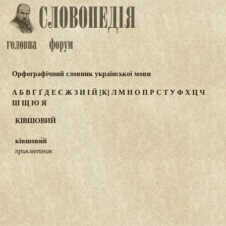
Орфографічний словник української мови
А
Б
В
Г
Ґ
Д
Е
Є
Ж
З
И
І
Й
[К]
Л
М
Н
О
П
Р
С
Т
У
Ф
Х
Ц
Ч
Ш
Щ
Ю
Я
КІВШОВИЙ
ківшови́й
прикметник