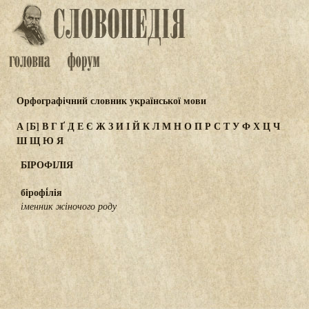
Орфографічний словник української мови
А
[Б]
В
Г
Ґ
Д
Е
Є
Ж
З
И
І
Й
К
Л
М
Н
О
П
Р
С
Т
У
Ф
Х
Ц
Ч
Ш
Щ
Ю
Я
БІРОФІЛІЯ
бірофі́лія
іменник жіночого роду