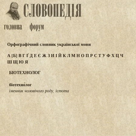
Орфографічний словник української мови
А
[Б]
В
Г
Ґ
Д
Е
Є
Ж
З
И
І
Й
К
Л
М
Н
О
П
Р
С
Т
У
Ф
Х
Ц
Ч
Ш
Щ
Ю
Я
БІОТЕХНОЛОГ
біотехно́лог
іменник чоловічого роду, істота