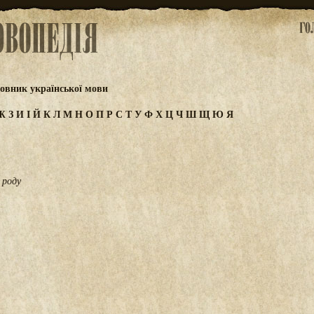
овник української мови
Ж
З
И
І
Й
К
Л
М
Н
О
П
Р
С
Т
У
Ф
Х
Ц
Ч
Ш
Щ
Ю
Я
 роду