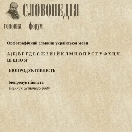
Орфографічний словник української мови
А
[Б]
В
Г
Ґ
Д
Е
Є
Ж
З
И
І
Й
К
Л
М
Н
О
П
Р
С
Т
У
Ф
Х
Ц
Ч
Ш
Щ
Ю
Я
БІОПРОДУКТИВНІСТЬ
біопродукти́вність
іменник жіночого роду