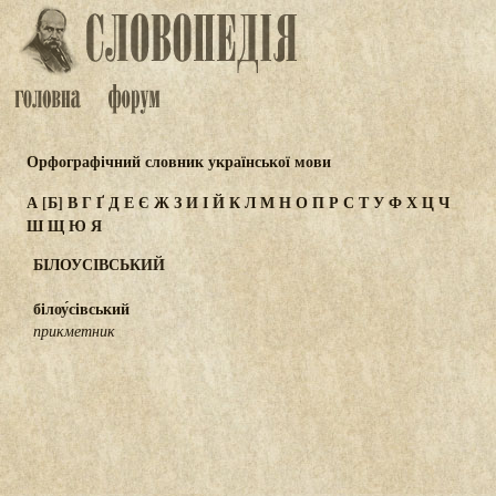
Орфографічний словник української мови
А
[Б]
В
Г
Ґ
Д
Е
Є
Ж
З
И
І
Й
К
Л
М
Н
О
П
Р
С
Т
У
Ф
Х
Ц
Ч
Ш
Щ
Ю
Я
БІЛОУСІВСЬКИЙ
білоу́сівський
прикметник