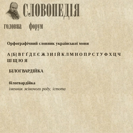
Орфографічний словник української мови
А
[Б]
В
Г
Ґ
Д
Е
Є
Ж
З
И
І
Й
К
Л
М
Н
О
П
Р
С
Т
У
Ф
Х
Ц
Ч
Ш
Щ
Ю
Я
БІЛОГВАРДІЙКА
білогварді́йка
іменник жіночого роду, істота