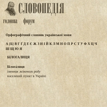
Орфографічний словник української мови
А
[Б]
В
Г
Ґ
Д
Е
Є
Ж
З
И
І
Й
К
Л
М
Н
О
П
Р
С
Т
У
Ф
Х
Ц
Ч
Ш
Щ
Ю
Я
БІЛОГАЛИЦЯ
Білога́лиця
іменник жіночого роду
населений пункт в Україні