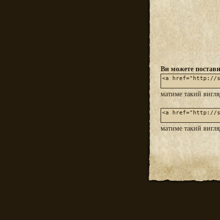
Ви можете постави
матиме такий вигл
матиме такий вигл