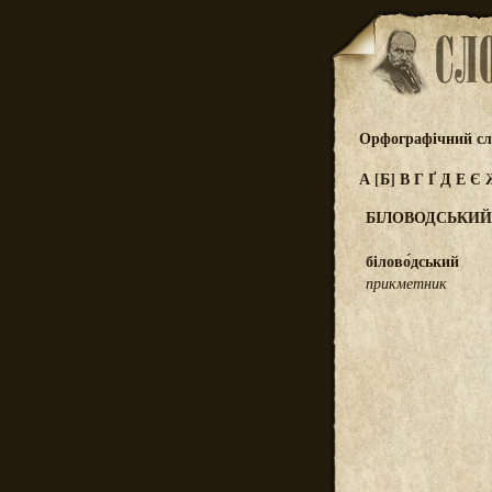
Орфографічний сл
А
[Б]
В
Г
Ґ
Д
Е
Є
БІЛОВОДСЬКИЙ
білово́дський
прикметник