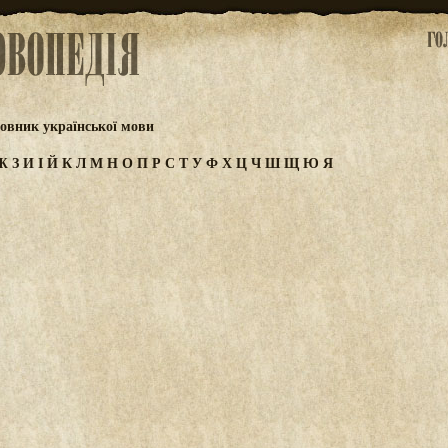
овник української мови
Ж
З
И
І
Й
К
Л
М
Н
О
П
Р
С
Т
У
Ф
Х
Ц
Ч
Ш
Щ
Ю
Я