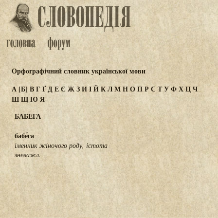
Орфографічний словник української мови
А
[Б]
В
Г
Ґ
Д
Е
Є
Ж
З
И
І
Й
К
Л
М
Н
О
П
Р
С
Т
У
Ф
Х
Ц
Ч
Ш
Щ
Ю
Я
БАБЕГА
бабе́га
іменник жіночого роду, істота
зневажл.