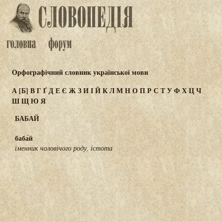
Орфографічний словник української мови
А
[Б]
В
Г
Ґ
Д
Е
Є
Ж
З
И
І
Й
К
Л
М
Н
О
П
Р
С
Т
У
Ф
Х
Ц
Ч
Ш
Щ
Ю
Я
БАБАЙ
баба́й
іменник чоловічого роду, істота