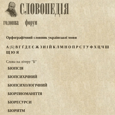
Орфографічний словник української мови
А
В
Г
Ґ
Д
Е
Є
Ж
З
И
І
Й
К
Л
М
Н
О
П
Р
С
Т
У
Ф
Х
Ц
Ч
Ш
[Б]
Щ
Ю
Я
Слова на літеру "Б"
БІОПСІЯ
БІОПСИХІЧНИЙ
БІОПСИХОЛОГІЧНИЙ
БІОРІЗНОМАНІТТЯ
БІОРЕСУРСИ
БІОРИТМ