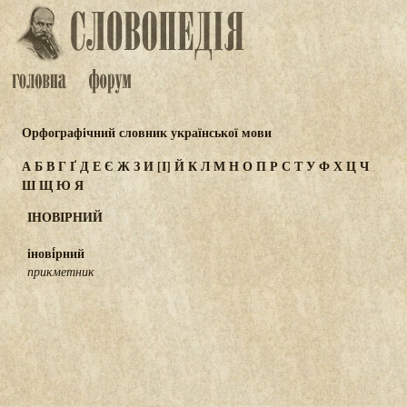
Орфографічний словник української мови
А
Б
В
Г
Ґ
Д
Е
Є
Ж
З
И
[І]
Й
К
Л
М
Н
О
П
Р
С
Т
У
Ф
Х
Ц
Ч
Ш
Щ
Ю
Я
ІНОВІРНИЙ
інові́рний
прикметник