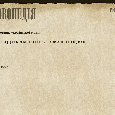
овник української мови
Ж
З
И
[І]
Й
К
Л
М
Н
О
П
Р
С
Т
У
Ф
Х
Ц
Ч
Ш
Щ
Ю
Я
 роду