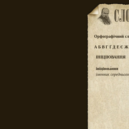
Орфографічний сл
А
Б
В
Г
Ґ
Д
Е
Є
ІНІЦІЮВАННЯ
ініціюва́ння
іменник середнього