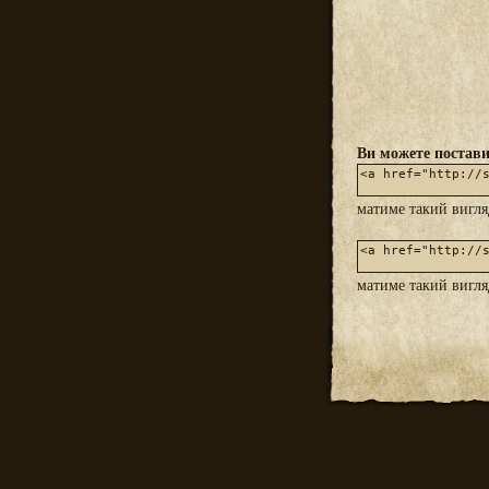
Ви можете постави
матиме такий вигл
матиме такий вигл