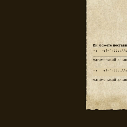
Ви можете постави
матиме такий вигл
матиме такий вигл