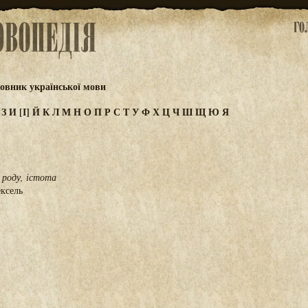
овник української мови
Ж
З
И
[І]
Й
К
Л
М
Н
О
П
Р
С
Т
У
Ф
Х
Ц
Ч
Ш
Щ
Ю
Я
 роду, істота
ексель