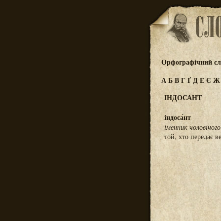
Орфографічний сл
А
Б
В
Г
Ґ
Д
Е
Є
ІНДОСАНТ
індоса́нт
іменник чоловічого
той, хто передає в