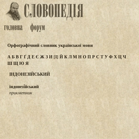
Орфографічний словник української мови
А
Б
В
Г
Ґ
Д
Е
Є
Ж
З
И
[І]
Й
К
Л
М
Н
О
П
Р
С
Т
У
Ф
Х
Ц
Ч
Ш
Щ
Ю
Я
ІНДОНЕЗІЙСЬКИЙ
індонезі́йський
прикметник