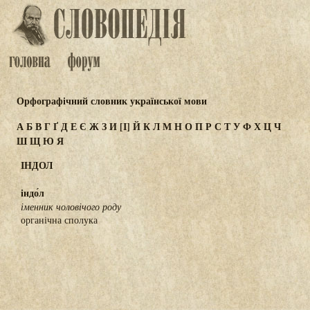
Орфографічний словник української мови
А
Б
В
Г
Ґ
Д
Е
Є
Ж
З
И
[І]
Й
К
Л
М
Н
О
П
Р
С
Т
У
Ф
Х
Ц
Ч
Ш
Щ
Ю
Я
ІНДОЛ
індо́л
іменник чоловічого роду
органічна сполука